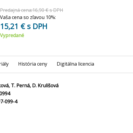
Predajná cena:16,90 € s DPH
Vaša cena so zľavou 10%:
15,21 € s DPH
Vypredané
iály
História ceny
Digitálna licencia
ová, T. Perná, D. Krulišová
0994
7-099-4