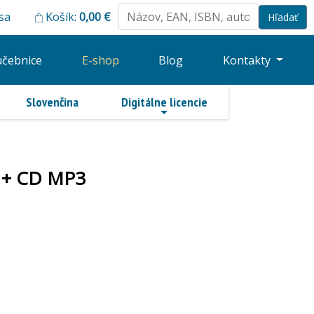
 sa
Košík:
0,00
€
učebnice
E-shop
Blog
Kontakty
Slovenčina
Digitálne licencie
š. + CD MP3