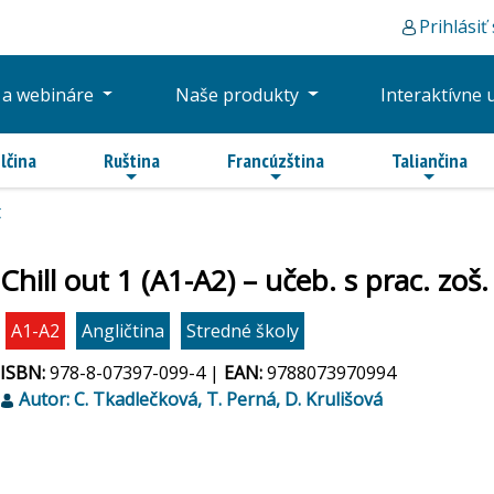
Prihlásiť
 a webináre
Naše produkty
Interaktívne 
lčina
Ruština
Francúzština
Taliančina
t
Chill out 1 (A1-A2) – učeb. s prac. zo
A1-A2
Angličtina
Stredné školy
ISBN:
978-8-07397-099-4 |
EAN:
9788073970994
Autor: C. Tkadlečková, T. Perná, D. Krulišová