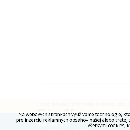
Chcete dostávať informácie o udalostiach, z
Vyplňte súhlas a majte prehľad.
Na webových stránkach využívame technológie, kto
pre inzerciu reklamných obsahov našej alebo tretej 
Fraus Klett, s.r.o.
všetkými cookies, k