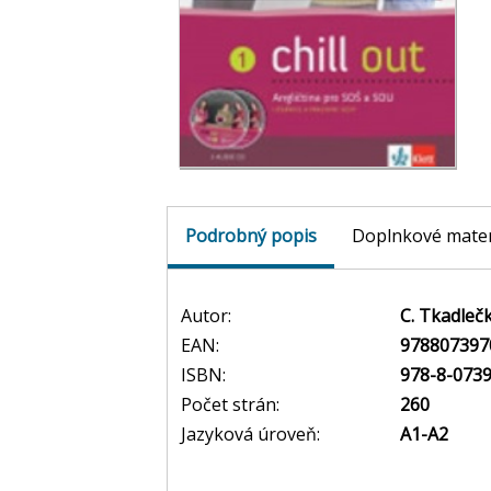
Podrobný popis
Doplnkové mater
Autor:
C. Tkadlečk
EAN:
978807397
ISBN:
978-8-0739
Počet strán:
260
Jazyková úroveň:
A1-A2