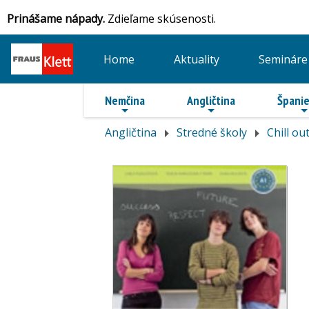
Prinášame nápady.
Zdieľame skúsenosti.
Home
Aktuality
Semináre
Nemčina
Angličtina
Španie
Angličtina
Stredné školy
Chill ou