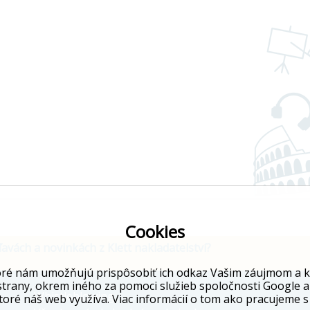
Cookies
ľavách a novinkách z Klett nakladatelství?
ré nám umožňujú prispôsobiť ich odkaz Vašim záujmom a kto
strany, okrem iného za pomoci služieb spoločnosti Google a
Whistleblowing
toré náš web využíva. Viac informácií o tom ako pracujeme s