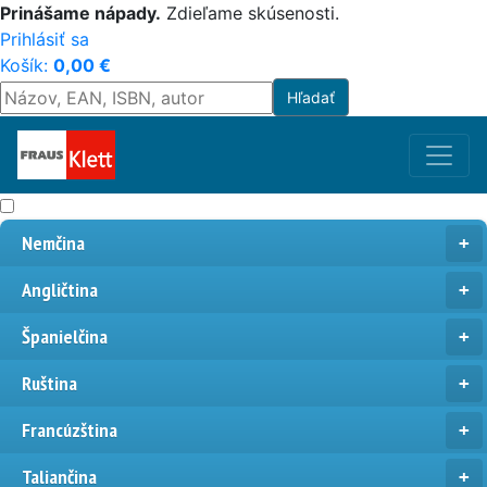
Prinášame nápady.
Zdieľame skúsenosti.
Prihlásiť sa
Košík:
0,00
€
Nemčina
Angličtina
Španielčina
Ruština
Francúzština
Taliančina