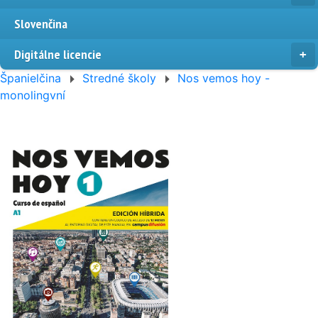
Slovenčina
Digitálne licencie
Španielčina
Stredné školy
Nos vemos hoy -
monolingvní