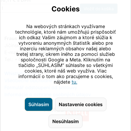
16,11 € s DPH
Cookies
ks
Na webových stránkach využívame
technológie, ktoré nám umožňujú prispôsobiť
ich odkaz Vašim záujmom a ktoré slúžia k
Fraus Klett, s.r.o.
vytvoreniu anonymných štatistík alebo pre
Jičínská 2348/10, 130 00 Praha 3
inzerciu reklamných obsahov našej alebo
E-mail:
info@fraus-klett.cz
tretej strany, okrem iného za pomoci služieb
Tel.: +420 233 084 111
spoločnosti Google a Meta. Kliknutím na
tlačidlo „SÚHLASÍM“ súhlasíte so všetkými
cookies, ktoré náš web využíva. Viac
Whistleblowing
informácií o tom ako pracujeme s cookies,
Všeobecné obchodné podmienky
nájdete
tu.
Formulář odstoupení od smlouvy
Informácie o ochrane osobných údajov
Súhlasím
Nastavenie cookies
Nesúhlasím