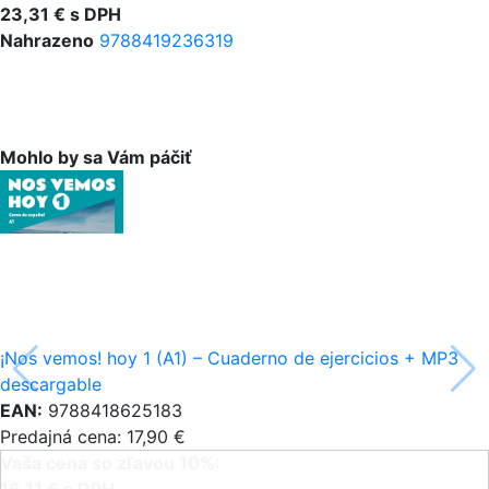
23,31 € s DPH
Nahrazeno
9788419236319
Mohlo by sa Vám páčiť
¡Nos vemos! hoy 1 (A1) – Cuaderno de ejercicios + MP3
descargable
EAN:
9788418625183
Predajná cena: 17,90 €
Vaša cena so zľavou 10%: