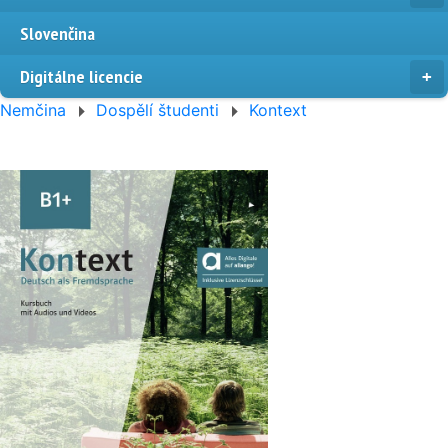
Slovenčina
Digitálne licencie
Nemčina
Dospělí študenti
Kontext