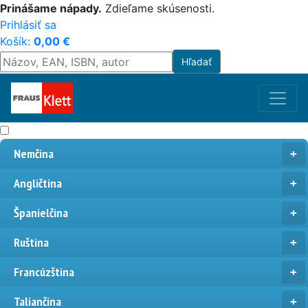
Prinášame nápady.
Zdieľame skúsenosti.
Prihlásiť sa
Košík:
0,00
€
Nemčina
Angličtina
Španielčina
Ruština
Francúzština
Taliančina