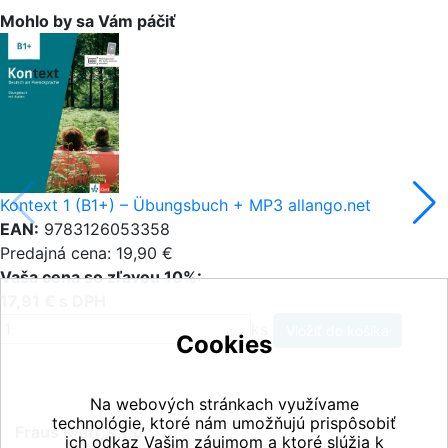
Mohlo by sa Vám páčiť
Kontext 1 (B1+) – Übungsbuch + MP3 allango.net
EAN:
9783126053358
Predajná cena: 19,90 €
Vaša cena so zľavou 10%:
17,91 € s DPH
ks
Cookies
Na webových stránkach využívame
technológie, ktoré nám umožňujú prispôsobiť
Fraus Klett, s.r.o.
ich odkaz Vašim záujmom a ktoré slúžia k