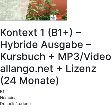
Kontext 1 (B1+) –
Hybride Ausgabe –
Kursbuch + MP3/Video
allango.net + Lizenz
(24 Monate)
B1
Nemčina
Dospělí študenti