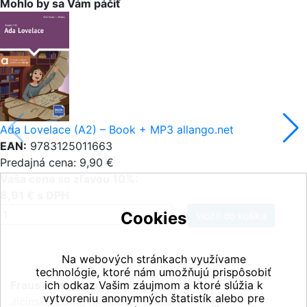
Mohlo by sa Vám páčiť
Ada Lovelace (A2) – Book + MP3 allango.net
EAN:
9783125011663
Predajná cena: 9,90 €
Vaša cena so zľavou 10%:
8,91 € s DPH
ks
Cookies
Na webových stránkach využívame
technológie, ktoré nám umožňujú prispôsobiť
Fraus Klett, s.r.o.
ich odkaz Vašim záujmom a ktoré slúžia k
vytvoreniu anonymných štatistík alebo pre
Jičínská 2348/10, 130 00 Praha 3