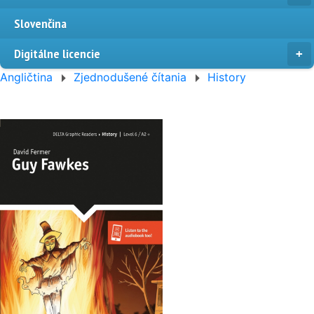
Slovenčina
Digitálne licencie
Angličtina
Zjednodušené čítania
History