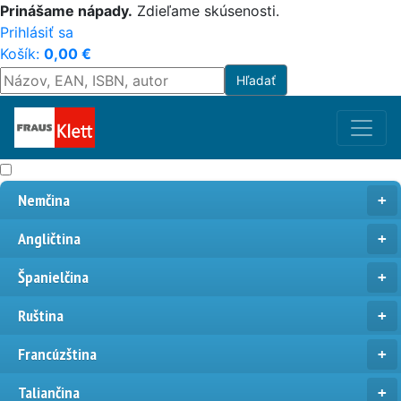
Prinášame nápady.
Zdieľame skúsenosti.
Prihlásiť sa
Košík:
0,00
€
Nemčina
Angličtina
Španielčina
Ruština
Francúzština
Taliančina