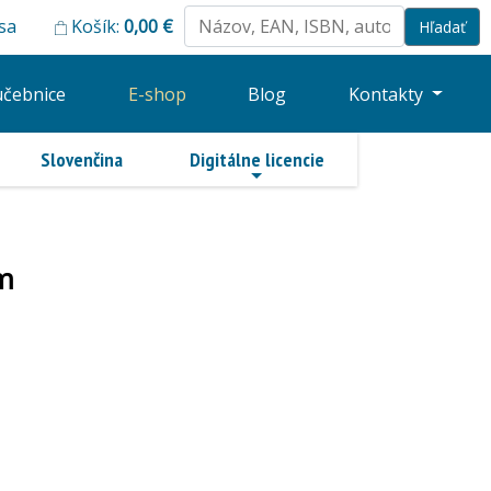
 sa
Košík:
0,00
€
učebnice
E-shop
Blog
Kontakty
Slovenčina
Digitálne licencie
om