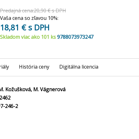
Predajná cena:20,90 € s DPH
Vaša cena so zľavou 10%:
18,81 € s DPH
Skladom viac ako 101 ks
9788073973247
iály
História ceny
Digitálna licencia
 M. Kožušková, M. Vágnerová
2462
7-246-2