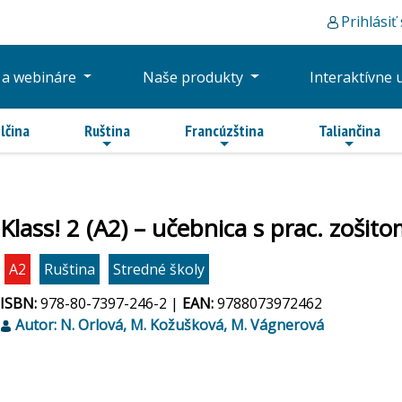
Prihlásiť
 a webináre
Naše produkty
Interaktívne 
lčina
Ruština
Francúzština
Taliančina
Klass! 2 (A2) – učebnica s prac. zošit
A2
Ruština
Stredné školy
ISBN:
978-80-7397-246-2 |
EAN:
9788073972462
Autor: N. Orlová, M. Kožušková, M. Vágnerová