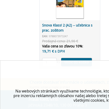
Snova Klass! 2 (A2) – učebnica s
prac. zošitom
EAN:
9788073973247
Predajná cena: 21,90 €
Vaša cena so zľavou 10%:
19,71 € s DPH
ks
Chcete dostávať informácie o udalostiach, z
Vyplňte súhlas a majte prehľad.
Na webových stránkach využívame technológie, kto
pre inzerciu reklamných obsahov našej alebo tretej 
Fraus Klett, s.r.o.
všetkými cookies, k
Jičínská 2348/10, 130 00 Praha 3