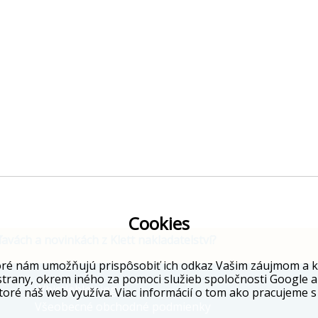
Cookies
ľavách a novinkách z Klett nakladatelství?
ré nám umožňujú prispôsobiť ich odkaz Vašim záujmom a kto
strany, okrem iného za pomoci služieb spoločnosti Google a
Whistleblowing
toré náš web využíva. Viac informácií o tom ako pracujeme s
Všeobecné obchodné podmienky