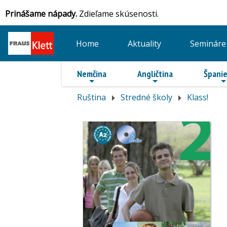
Prinášame nápady.
Zdieľame skúsenosti.
Home
Aktuality
Semináre
Nemčina
Angličtina
Španie
Ruština
Stredné školy
Klass!