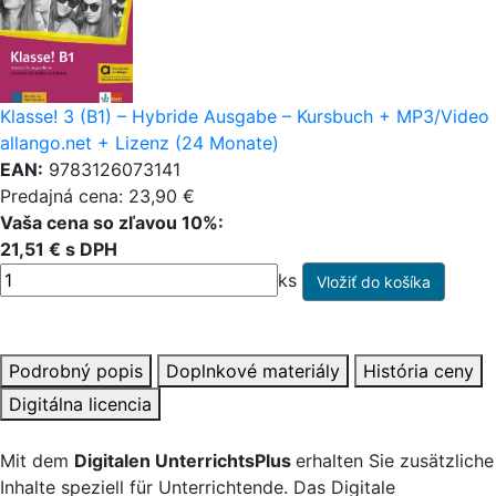
Klasse! 3 (B1) – Hybride Ausgabe – Kursbuch + MP3/Video
allango.net + Lizenz (24 Monate)
EAN:
9783126073141
Predajná cena: 23,90 €
Vaša cena so zľavou 10%:
21,51 € s DPH
ks
Podrobný popis
Doplnkové materiály
História ceny
Digitálna licencia
Mit dem
Digitalen UnterrichtsPlus
erhalten Sie zusätzliche
Inhalte speziell für Unterrichtende. Das Digitale