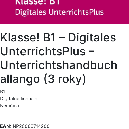
Klasse! B1 – Digitales
UnterrichtsPlus –
Unterrichtshandbuch
allango (3 roky)
B1
Digitálne licencie
Nemčina
EAN:
NP20060714200