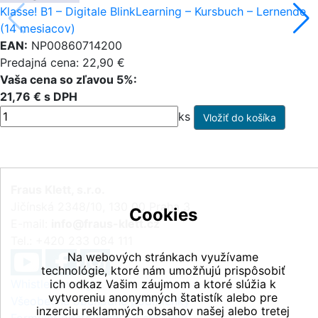
Klasse! B1 – Digitale BlinkLearning – Kursbuch – Lernende
(14 mesiacov)
EAN:
NP00860714200
Predajná cena: 22,90 €
Vaša cena so zľavou 5%:
21,76 € s DPH
ks
Fraus Klett, s.r.o.
Jičínská 2348/10, 130 00 Praha 3
Cookies
E-mail:
info@fraus-klett.cz
Tel.: +420 233 084 111
Na webových stránkach využívame
technológie, ktoré nám umožňujú prispôsobiť
Whistleblowing
ich odkaz Vašim záujmom a ktoré slúžia k
vytvoreniu anonymných štatistík alebo pre
Všeobecné obchodné podmienky
inzerciu reklamných obsahov našej alebo tretej