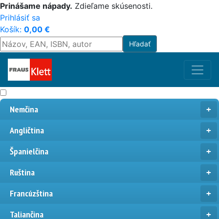
Prinášame nápady.
Zdieľame skúsenosti.
Prihlásiť sa
Košík:
0,00
€
Nemčina
Angličtina
Španielčina
Ruština
Francúzština
Taliančina