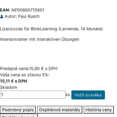
EAN:
NP00860715801
Autor: Paul Rusch
Lizenzcode für BlinkLearning (Lernende, 14 Monate)
Intensivtrainer mit interaktiven Übungen
Predajná cena:15,90 € s DPH
Vaša cena so zľavou 5%:
15,11 € s DPH
Skladom
ks
Podrobný popis
Doplnkové materiály
História ceny