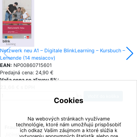
Netzwerk neu A1 – Digitale BlinkLearning – Kursbuch –
Lernende (14 mesiacov)
EAN:
NP00860715601
Predajná cena: 24,90 €
Vaša cena so zľavou 5%:
23,66 € s DPH
ks
Cookies
Na webových stránkach využívame
technológie, ktoré nám umožňujú prispôsobiť
Fraus Klett, s.r.o.
ich odkaz Vašim záujmom a ktoré slúžia k
Jičínská 2348/10, 130 00 Praha 3
vytvoreniu anonymných štatistík alebo pre