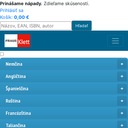
Prinášame nápady.
Zdieľame skúsenosti.
Prihlásiť sa
Košík:
0,00
€
Nemčina
Angličtina
Španielčina
Ruština
Francúzština
Taliančina