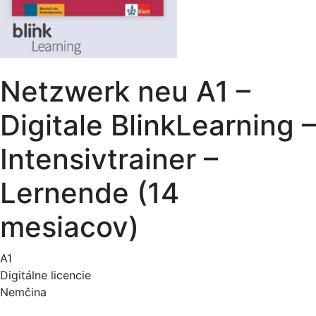
Netzwerk neu A1 –
Digitale BlinkLearning –
Intensivtrainer –
Lernende (14
mesiacov)
A1
Digitálne licencie
Nemčina