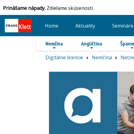
Prinášame nápady.
Zdieľame skúsenosti.
Home
Aktuality
Semináre
Nemčina
Angličtina
Španie
Digitálne licencie
Nemčina
Netzw