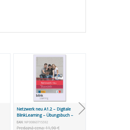
Netzwerk neu A1.2 – Digitale
BlinkLearning – Übungsbuch –
Unterrichtende (3 roky)
EAN:
NP00860715592
Predajná cena: 11,90 €