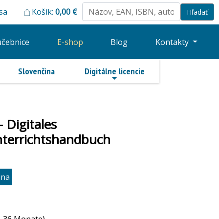
 sa
Košík:
0,00
€
učebnice
E-shop
Blog
Kontakty
Slovenčina
Digitálne licencie
 Digitales
nterrichtshandbuch
ina