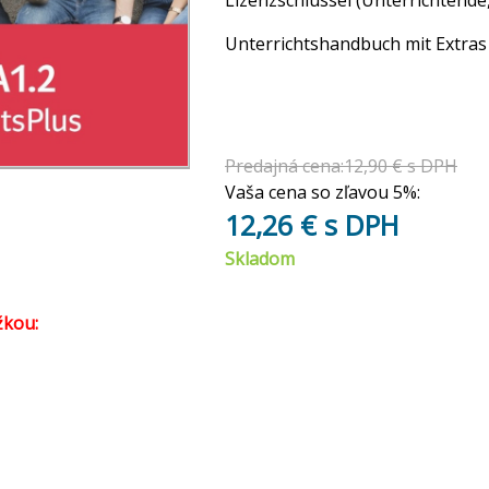
Lizenzschlüssel (Unterrichtende
Unterrichtshandbuch mit Extras 
Predajná cena:12,90 € s DPH
Vaša cena so zľavou 5%:
12,26 € s DPH
Skladom
žkou: