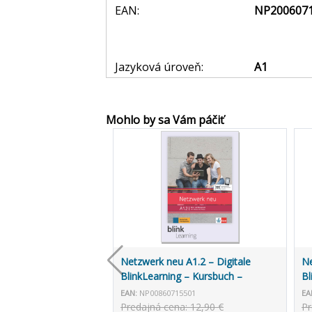
EAN:
NP200607
Jazyková úroveň:
A1
Mohlo by sa Vám páčiť
Netzwerk neu A1.2 – Digitale
Ne
BlinkLearning – Kursbuch –
Bl
Lernende (14 mesiacov)
Un
EAN:
NP00860715501
EA
Predajná cena: 12,90 €
Pr