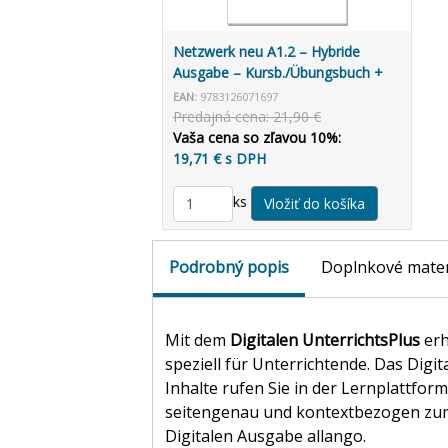
Netzwerk neu A1.2 – Hybride
Ausgabe – Kursb./Übungsbuch +
MP3/Video allango.net + Lizenz (24
EAN:
9783126071697
Monate)
Predajná cena: 21,90 €
Vaša cena so zľavou 10%:
19,71 € s DPH
ks
Podrobný popis
Doplnkové mater
Mit dem
Digitalen UnterrichtsPlus
erh
speziell für Unterrichtende. Das Digi
Inhalte rufen Sie in der Lernplattfor
seitengenau und kontextbezogen zum 
Digitalen Ausgabe allango.