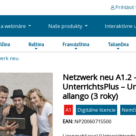
Prihlásiť
 a webináre
Naše produkty
Interaktívne 
lčina
Ruština
Francúzština
Taliančina
erk neu
Netzwerk neu A1.2 –
UnterrichtsPlus – U
allango (3 roky)
A1
Digitálne licencie
Nemč
EAN:
NP20060715500