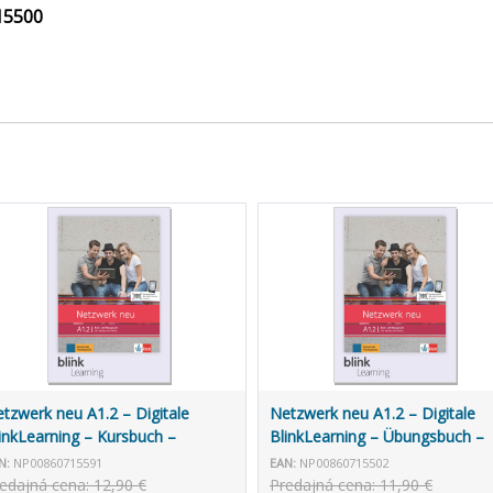
15500
tzwerk neu A1.2 – Digitale
Netzwerk neu A1.2 – Digitale
inkLearning – Kursbuch –
BlinkLearning – Übungsbuch –
terrichtende (3 roky)
Lernende (14 mesiacov)
N:
NP00860715591
EAN:
NP00860715502
edajná cena: 12,90 €
Predajná cena: 11,90 €