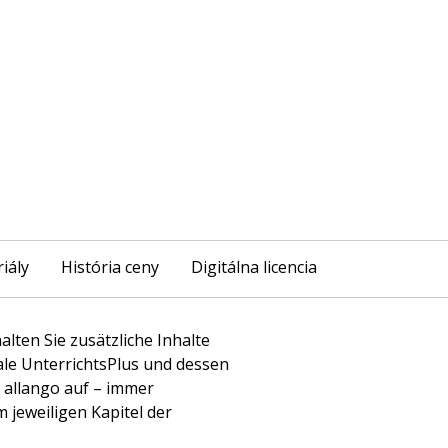
iály
História ceny
Digitálna licencia
alten Sie zusätzliche Inhalte
tale UnterrichtsPlus und dessen
m allango auf – immer
jeweiligen Kapitel der