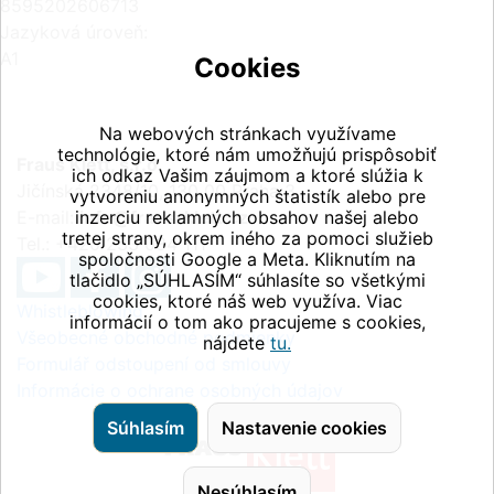
8595202606713
Jazyková úroveň:
A1
Cookies
Na webových stránkach využívame
technológie, ktoré nám umožňujú prispôsobiť
Fraus Klett, s.r.o.
ich odkaz Vašim záujmom a ktoré slúžia k
Jičínská 2348/10, 130 00 Praha 3
vytvoreniu anonymných štatistík alebo pre
E-mail:
inzerciu reklamných obsahov našej alebo
info@fraus-klett.cz
tretej strany, okrem iného za pomoci služieb
Tel.: +420 233 084 111
spoločnosti Google a Meta. Kliknutím na
tlačidlo „SÚHLASÍM“ súhlasíte so všetkými
cookies, ktoré náš web využíva. Viac
Whistleblowing
informácií o tom ako pracujeme s cookies,
Všeobecné obchodné podmienky
nájdete
tu.
Formulář odstoupení od smlouvy
Informácie o ochrane osobných údajov
Súhlasím
Nastavenie cookies
Nesúhlasím