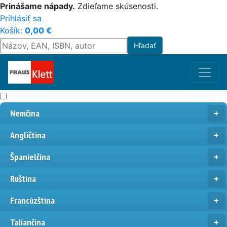
Prinášame nápady.
Zdieľame skúsenosti.
Prihlásiť sa
Košík:
0,00
€
Nemčina
Angličtina
Španielčina
Ruština
Francúzština
Taliančina