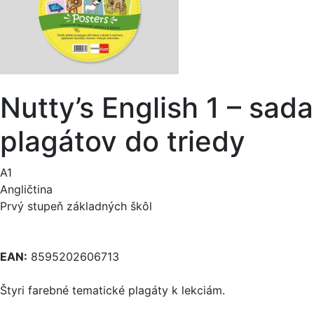
Nutty’s English 1 – sada
plagátov do triedy
A1
Angličtina
Prvý stupeň základných škôl
EAN:
8595202606713
Štyri farebné tematické plagáty k lekciám.