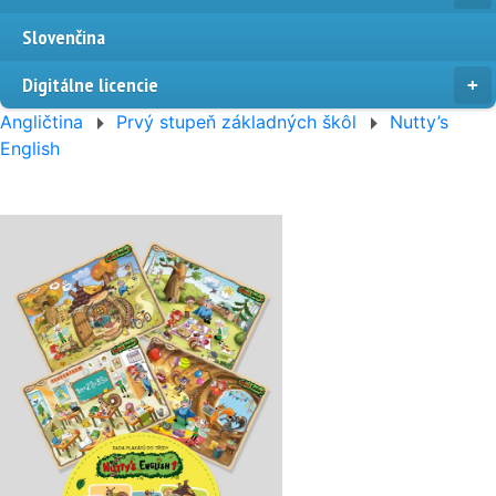
Slovenčina
Digitálne licencie
Angličtina
Prvý stupeň základných škôl
Nutty’s
English