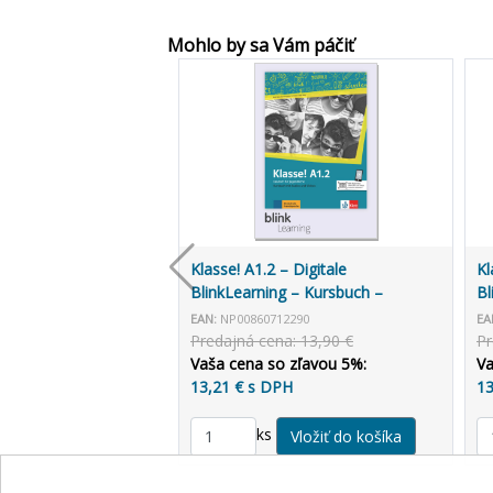
Mohlo by sa Vám páčiť
Klasse! A1.2 – Digitale
Kl
BlinkLearning – Kursbuch –
Bl
Unterrichtende (3 roky)
Le
EAN:
NP00860712290
EA
Predajná cena: 13,90 €
Pr
Vaša cena so zľavou 5%:
Va
13,21 € s DPH
13
ks