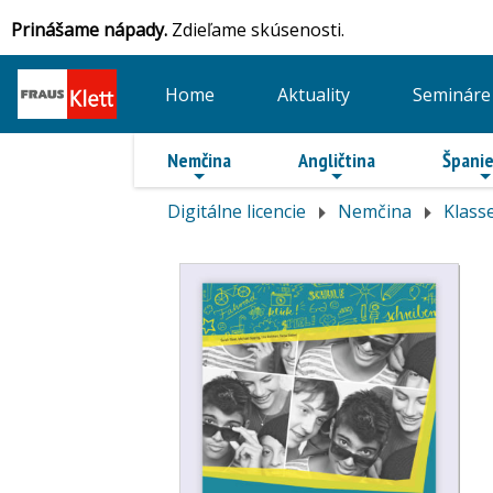
Prinášame nápady.
Zdieľame skúsenosti.
Home
Aktuality
Semináre
Nemčina
Angličtina
Španie
Digitálne licencie
Nemčina
Klass