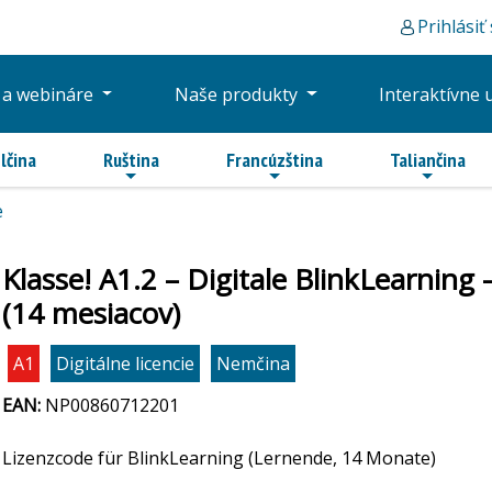
Prihlásiť
 a webináre
Naše produkty
Interaktívne 
lčina
Ruština
Francúzština
Taliančina
e
Klasse! A1.2 – Digitale BlinkLearning
(14 mesiacov)
A1
Digitálne licencie
Nemčina
EAN:
NP00860712201
Lizenzcode für BlinkLearning (Lernende, 14 Monate)