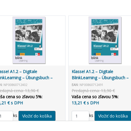
asse! A1.2 – Digitale
Klasse! A1.2 – Digitale
inkLearning – Übungsbuch –
BlinkLearning – Übungsbuch –
rnende (14 mesiacov)
Unterrichtende (3 roky)
N:
NP00860712402
EAN:
NP00860712491
edajná cena: 13,90 €
Predajná cena: 13,90 €
ša cena so zľavou 5%:
Vaša cena so zľavou 5%:
,21 € s DPH
13,21 € s DPH
ks
ks