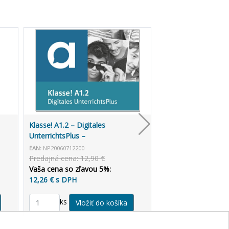
Klasse! A1.2 – Digitales
UnterrichtsPlus –
Unterrichtshandbuch allango (3
EAN:
NP20060712200
roky)
Predajná cena: 12,90 €
Vaša cena so zľavou 5%:
12,26 € s DPH
ks