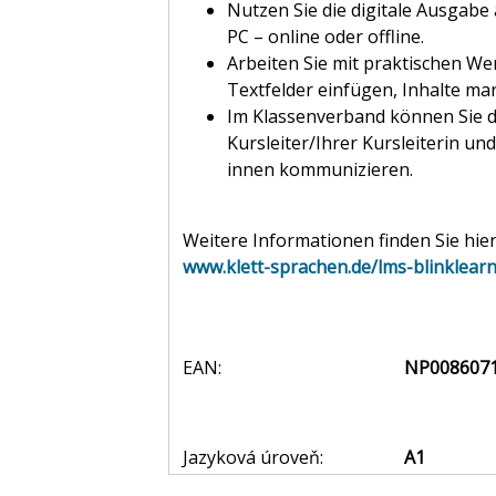
Nutzen Sie die digitale Ausgabe
PC – online oder offline.
Arbeiten Sie mit praktischen W
Textfelder einfügen, Inhalte mar
Im Klassenverband können Sie d
Kursleiter/Ihrer Kursleiterin u
innen kommunizieren.
Weitere Informationen finden Sie hier
www.klett-sprachen.de/lms-blinklear
EAN:
NP008607
Jazyková úroveň:
A1