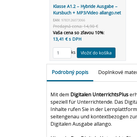
Klasse A1.2 – Hybride Ausgabe –
Kursbuch + MP3/Video allango.net
+ Lizenz (24 Monate)
EAN:
9783126073066
Predajná cena: 14,90 €
Vaša cena so zľavou 10%:
13,41 € s DPH
ks
Podrobný popis
Doplnkové mater
Mit dem
Digitalen UnterrichtsPlus
erh
speziell für Unterrichtende. Das Digi
Inhalte rufen Sie in der Lernplattfor
seitengenau und kontextbezogen zum 
Digitalen Ausgabe allango.