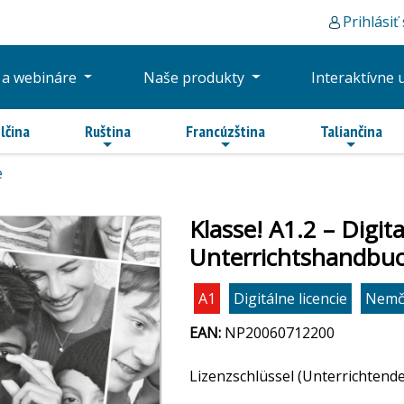
Prihlásiť
 a webináre
Naše produkty
Interaktívne 
lčina
Ruština
Francúzština
Taliančina
e
Klasse! A1.2 – Digit
Unterrichtshandbuch
A1
Digitálne licencie
Nemč
EAN:
NP20060712200
Lizenzschlüssel (Unterrichtend