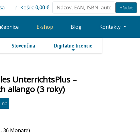
 sa
Košík:
0,00
€
učebnice
E-shop
Blog
Kontakty
Slovenčina
Digitálne licencie
ales UnterrichtsPlus –
 allango (3 roky)
ina
e, 36 Monate)