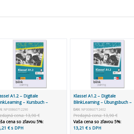
asse! A1.2 – Digitale
Klasse! A1.2 – Digitale
inkLearning – Kursbuch –
BlinkLearning – Übungsbuch –
terrichtende (3 roky)
Lernende (14 mesiacov)
N:
NP00860712290
EAN:
NP00860712402
edajná cena: 13,90 €
Predajná cena: 13,90 €
ša cena so zľavou 5%:
Vaša cena so zľavou 5%:
,21 € s DPH
13,21 € s DPH