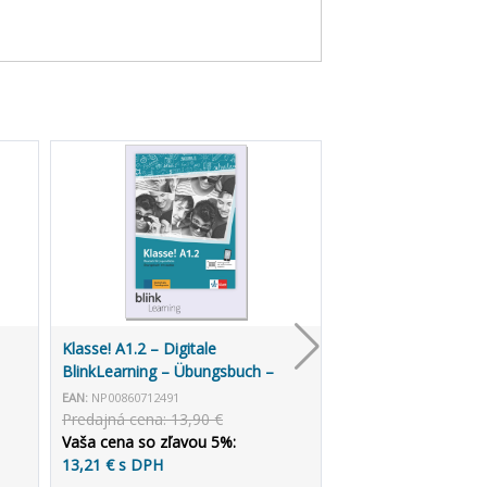
Klasse! A1.2 – Digitale
BlinkLearning – Übungsbuch –
Unterrichtende (3 roky)
EAN:
NP00860712491
Predajná cena: 13,90 €
Vaša cena so zľavou 5%:
13,21 € s DPH