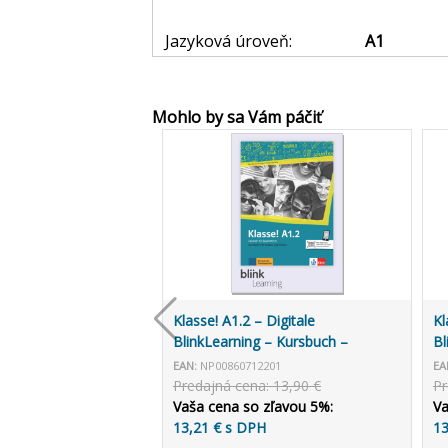
Jazyková úroveň:
A1
Mohlo by sa Vám páčiť
Klasse! A1.2 – Digitale
Kl
BlinkLearning – Kursbuch –
Bl
Lernende (14 mesiacov)
Un
EAN:
NP00860712201
EA
Predajná cena: 13,90 €
Pr
Vaša cena so zľavou 5%:
Va
13,21 € s DPH
13