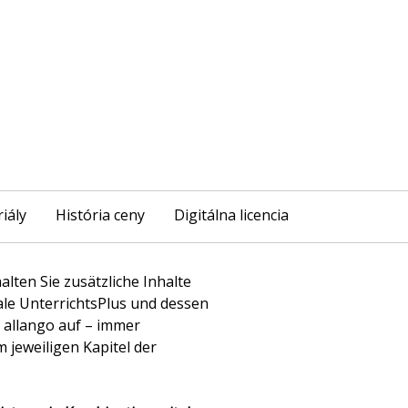
iály
História ceny
Digitálna licencia
alten Sie zusätzliche Inhalte
tale UnterrichtsPlus und dessen
m allango auf – immer
jeweiligen Kapitel der