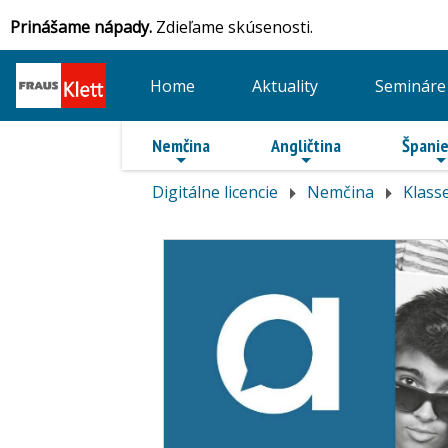
Prinášame nápady.
Zdieľame skúsenosti.
Home
Aktuality
Semináre
Nemčina
Angličtina
Španie
Digitálne licencie
Nemčina
Klass