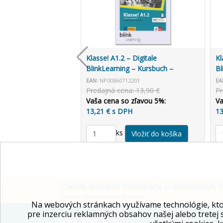
Klasse! A1.2 – Digitale
Kl
BlinkLearning – Kursbuch –
Bl
Lernende (14 mesiacov)
Un
EAN:
NP00860712201
EA
Predajná cena: 13,90 €
Pr
Vaša cena so zľavou 5%:
Va
13,21 € s DPH
13
ks
Chcete dostávať informácie o udalostiach, z
Vyplňte súhlas a majte prehľad.
Na webových stránkach využívame technológie, kto
pre inzerciu reklamných obsahov našej alebo tretej 
Fraus Klett, s.r.o.