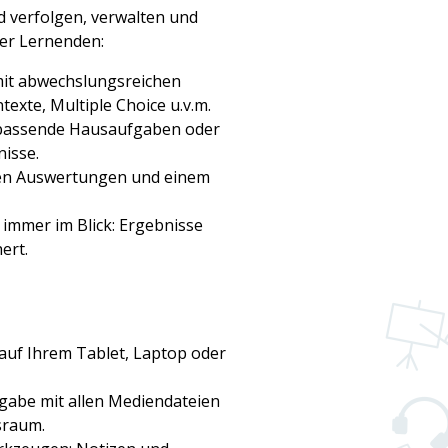
d verfolgen, verwalten und
rer Lernenden:
mit abwechslungsreichen
xte, Multiple Choice u.v.m.
k passende Hausaufgaben oder
isse.
hen Auswertungen und einem
 immer im Blick: Ergebnisse
ert.
 auf Ihrem Tablet, Laptop oder
sgabe mit allen Mediendateien
sraum.