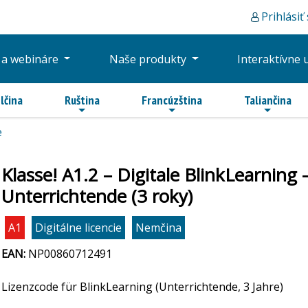
Prihlásiť
 a webináre
Naše produkty
Interaktívne 
lčina
Ruština
Francúzština
Taliančina
e
Klasse! A1.2 – Digitale BlinkLearnin
Unterrichtende (3 roky)
A1
Digitálne licencie
Nemčina
EAN:
NP00860712491
Lizenzcode für BlinkLearning (Unterrichtende, 3 Jahre)