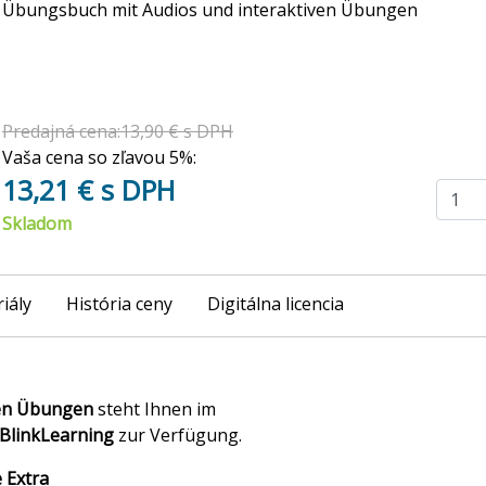
Übungsbuch mit Audios und interaktiven Übungen
Predajná cena:13,90 € s DPH
Vaša cena so zľavou 5%:
13,21 € s DPH
Skladom
iály
História ceny
Digitálna licencia
ven Übungen
steht Ihnen im
BlinkLearning
zur Verfügung.
 Extra