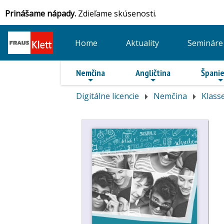
Prinášame nápady.
Zdieľame skúsenosti.
Home
Aktuality
Semináre
Nemčina
Angličtina
Španie
Digitálne licencie
Nemčina
Klass