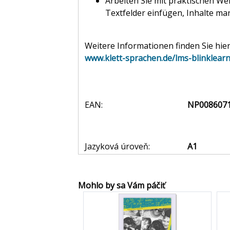
Arbeiten Sie mit praktischen W
Textfelder einfügen, Inhalte mar
Weitere Informationen finden Sie hier
www.klett-sprachen.de/lms-blinklear
EAN:
NP008607
Jazyková úroveň:
A1
Mohlo by sa Vám páčiť