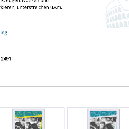
erkzeugen: Notizen und
kieren, unterstreichen u.v.m.
:
ning
12491