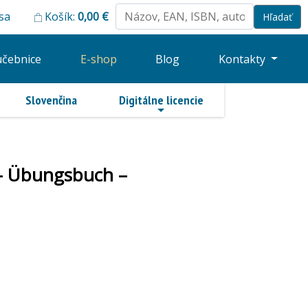
 sa
Košík:
0,00
€
učebnice
E-shop
Blog
Kontakty
Slovenčina
Digitálne licencie
g – Übungsbuch –