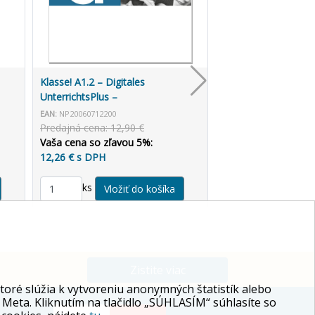
Klasse! A1.2 – Digitales
UnterrichtsPlus –
Unterrichtshandbuch allango (3
EAN:
NP20060712200
roky)
Predajná cena: 12,90 €
Vaša cena so zľavou 5%:
12,26 € s DPH
ks
Zistite viac
ré slúžia k vytvoreniu anonymných štatistík alebo
 Meta. Kliknutím na tlačidlo „SÚHLASÍM“ súhlasíte so