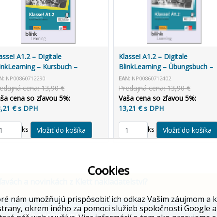
asse! A1.2 – Digitale
Klasse! A1.2 – Digitale
inkLearning – Kursbuch –
BlinkLearning – Übungsbuch –
terrichtende (3 roky)
Lernende (14 mesiacov)
N:
NP00860712290
EAN:
NP00860712402
edajná cena: 13,90 €
Predajná cena: 13,90 €
ša cena so zľavou 5%:
Vaša cena so zľavou 5%:
,21 € s DPH
13,21 € s DPH
ks
ks
Cookies
ľavách a novinkách z Klett nakladatelství?
ré nám umožňujú prispôsobiť ich odkaz Vašim záujmom a kto
strany, okrem iného za pomoci služieb spoločnosti Google a
Whistleblowing